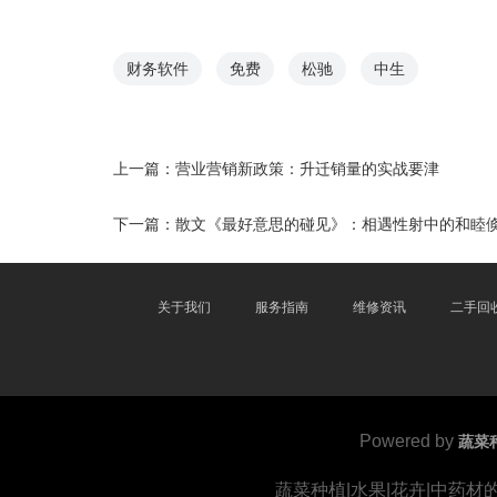
财务软件
免费
松驰
中生
上一篇：
营业营销新政策：升迁销量的实战要津
下一篇：
散文《最好意思的碰见》：相遇性射中的和睦
关于我们
服务指南
维修资讯
二手回
Powered by
蔬菜
蔬菜种植|水果|花卉|中药