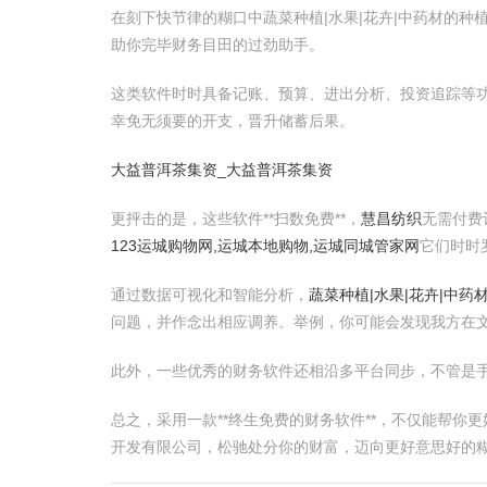
在刻下快节律的糊口中蔬菜种植|水果|花卉|中药材的种植
助你完毕财务目田的过劲助手。
这类软件时时具备记账、预算、进出分析、投资追踪等
幸免无须要的开支，晋升储蓄后果。
大益普洱茶集资_大益普洱茶集资
更抨击的是，这些软件**扫数免费**，
慧昌纺织
无需付费
123运城购物网,运城本地购物,运城同城管家网
它们时时
通过数据可视化和智能分析，
蔬菜种植|水果|花卉|中药
问题，并作念出相应调养。举例，你可能会发现我方在
此外，一些优秀的财务软件还相沿多平台同步，不管是
总之，采用一款**终生免费的财务软件**，不仅能帮你更
开发有限公司，松驰处分你的财富，迈向更好意思好的