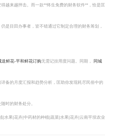
变得越来越抨击。而一款**终生免费的财务软件**，恰是匡
，仍是目田办事者，皆不错通过它制定合理的财务筹划，
城送鲜花-平和鲜花订购
无需记挂用度问题。同期，
同城
。
供详备的月度汇报和趋势分析，匡助你发现耗尽民俗中的
处随时的财务处分。
水果|花卉|中药材的种植|蔬菜|水果|花卉|云南平坝农业