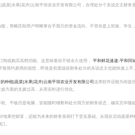
|蔬菜|水果|花卉|云南平坝农业开发有限公司，合理处分个东说念主财务
功能，简略匡助用户明晰掌合手我方的资金流向。不管你是上班族、学生
订阅或购买高档功能。这意味着你不错永久使用，
平和鲜花速递-平和同
罗致简约易用的假想，即使是初度战役财务处分的东说念主也能快速上手
材的种植|蔬菜|水果|花卉|云南平坝农业开发有限公司
这类软件还能为你提
文娱方面的支拨过高，从而实时进行优化。
手机、平板仍是电脑，皆能随时稽察和处分我方的财务状态，确实完毕随
好地掌控财富，还能为未来的财务策画打下坚实基础。从现在启动蔬菜种植|
糊口。