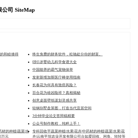
 SiteMap
的和睦倏得
终生免费的财务软件，松驰处分你的财富。
0到1岁婴幼儿科学食谱大全
中国能养的霸气宠物保举
发射新维加斯医疗棒使用指南
长春花为何具有致癌风险？
百合花为啥凶险祥？真相揭秘
创意桌面壁纸谋划灵感共享
轻钢别墅盘算图，打造当代宜居空间
3分钟毕业论文答辩稿精要
公众号制作教程，纯粹上手！
药材的种植|蔬菜|水
专科回收平蔬菜种植|水果|花卉|中药材的种植|蔬菜|水果|花
0万元
卉|云南平坝农业开发有限公司台如爱回收、闲鱼、转转等