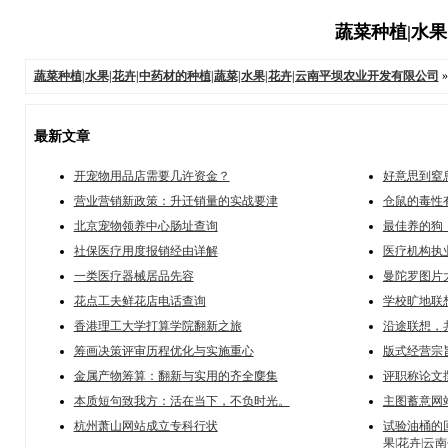
蔬菜种植|水果
蔬菜种植|水果|花卉|中药材的种植|蔬菜|水果|花卉|云南平坝农业开发有限公司
最新文章
开宠物用品店需要几许资金？
好意思到窒
营业营销新政策：升迁销量的实战要津
仓鼠的毒性
北京宠物领养中心肠址查询
最佳养的狗
社保医疗用度报销经由详解
医疗机构执
一类医疗器械居品先容
曼陀罗图片
花点工夫鲜花店电话查询
学校旷地联
香港理工大学打算学院翻新之旅
沿途联想，
筹画决策评审历程优化与实施重心
版式经营宗
金属产物筹算：翻新与实用的齐全麇集
评职称论文
本质短句致我方：活在当下，不负时光。
主图蓄意网
杭州萧山网站成立专科行状
试验油桶的回
果|花卉|