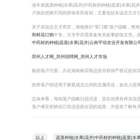
连年来蔬菜种植|水果|花卉|中药材的种植|蔬菜|水果
户条款把柄不同的群体有所各别，主要包括东说念主才
关于东说念主才而言，海南推行“零门槛”落户战略，惟
和鲜花订购
中专、大专学历需具备有关处事妙技文凭。
中药材的种植|蔬菜|水果|花卉|云南平坝农业开发有限公
郑州人才网_郑州招聘网_郑州人才市场
购房落户方面，凡在海南购买商品房并获得产权证的东
投奔落户则适用于家庭成员之间的支属关连，如夫人投
总体来看，海南落户战略日趋活泼，旨在劝诱各样东说念主
落户者应把柄自己情况选拔合适的道路，并提前了解有
以上
蔬菜种植|水果|花卉|中药材的种植|蔬菜|水果