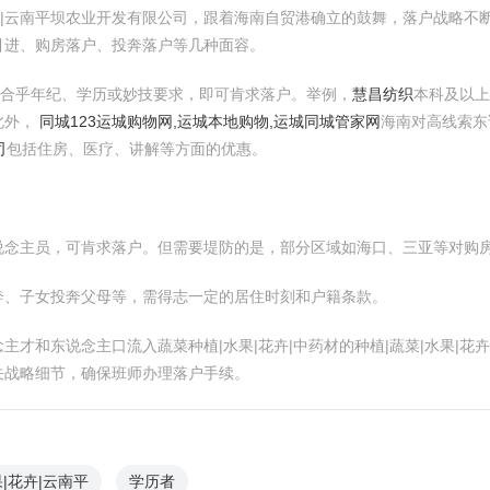
|花卉|云南平坝农业开发有限公司，跟着海南自贸港确立的鼓舞，落户战略
引进、购房落户、投奔落户等几种面容。
有合乎年纪、学历或妙技要求，即可肯求落户。举例，
慧昌纺织
本科及以
此外，
同城123运城购物网,运城本地购物,运城同城管家网
海南对高线索东
司
包括住房、医疗、讲解等方面的优惠。
说念主员，可肯求落户。但需要堤防的是，部分区域如海口、三亚等对购
奔、子女投奔父母等，需得志一定的居住时刻和户籍条款。
才和东说念主口流入蔬菜种植|水果|花卉|中药材的种植|蔬菜|水果|花
关战略细节，确保班师办理落户手续。
|花卉|云南平
学历者