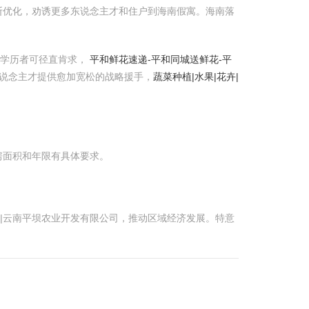
不断优化，劝诱更多东说念主才和住户到海南假寓。海南落
上学历者可径直肯求，
平和鲜花速递-平和同城送鲜花-平
说念主才提供愈加宽松的战略援手，
蔬菜种植|水果|花卉|
房面积和年限有具体要求。
卉|云南平坝农业开发有限公司，推动区域经济发展。特意