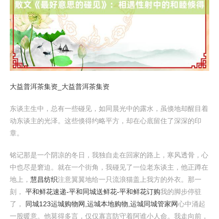
大益普洱茶集资_大益普洱茶集资
东谈主生中，总有一些碰见，如同晨光中的露水，虽倏地却醒目着
动东谈主的光泽。这些倏得约略平方，却在心底留住了深深的印
章。
铭记那是一个阴凉的冬日，我独自走在回家的路上，寒风透骨，心
中也尽是窘迫。就在一个街角，我碰见了一位老东谈主，他正蹲在
地上，
慧昌纺织
注意翼翼地给一只流浪猫盖上我方的外衣。那一
刻，
平和鲜花速递-平和同城送鲜花-平和鲜花订购
我的脚步停驻
了，
同城123运城购物网,运城本地购物,运城同城管家网
心中涌起
一股暖意。他莫得多言，仅仅寡言防守着阿谁小人命。我走向前，